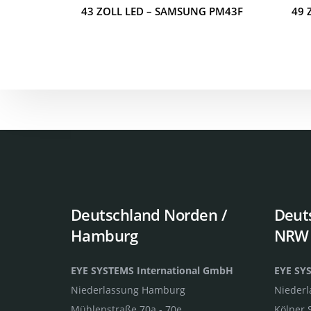
43 ZOLL LED – SAMSUNG PM43F
49 
Deutschland Norden /
Deut
Hamburg
NRW
EYE SYSTEMS International GmbH
EYE SY
Niederlassung Hamburg
Nieder
Mühlenstraße 70a - 70e
Kölner 