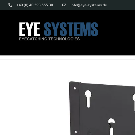
Skip
Skip
+49 (0) 40 593 555 30
info@eye-systems.de
to
links
content