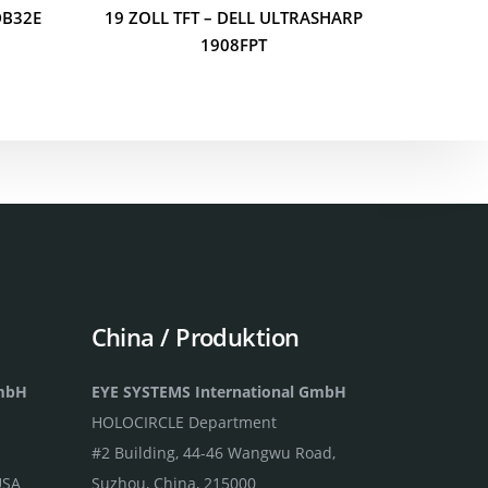
DB32E
19 ZOLL TFT – DELL ULTRASHARP
1908FPT
China / Produktion
GmbH
EYE SYSTEMS International GmbH
HOLOCIRCLE Department
#2 Building, 44-46 Wangwu Road,
USA
Suzhou, China, 215000