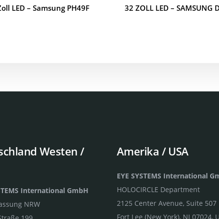
Zoll LED – Samsung PH49F
32 ZOLL LED – SAMSUNG 
schland Westen /
Amerika / USA
EYE SYSTEMS International 
HOLOCIRCLE Department
STEMS International GmbH
2125 Center Avenue, Suite 507
lassung NRW
Fort Lee (New York), NJ 07024, 
Straße 199