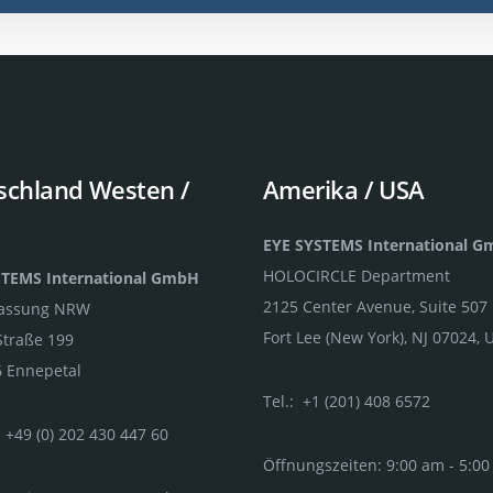
schland Westen /
Amerika / USA
EYE SYSTEMS International 
HOLOCIRCLE Department
STEMS International GmbH
2125 Center Avenue, Suite 507
lassung NRW
Fort Lee (New York), NJ 07024, 
Straße 199
 Ennepetal
Tel.: +1 (201) 408 6572
 +49 (0) 202 430 447 60
Öffnungszeiten: 9:00 am - 5:0