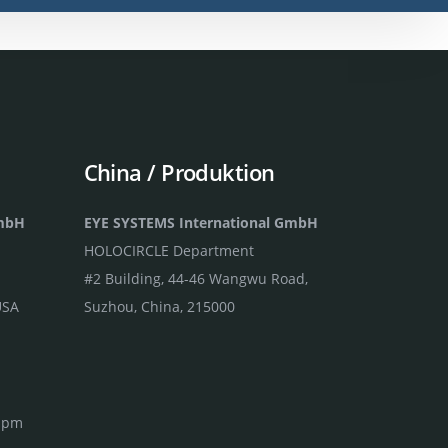
China / Produktion
GmbH
EYE SYSTEMS International GmbH
HOLOCIRCLE Department
#2 Building, 44-46 Wangwu Road,
USA
Suzhou, China, 215000
0 pm