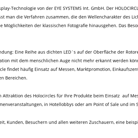
splay-Technologie von der EYE SYSTEMS Int. GmbH. Der HOLOCIRCLE 
asst man die Verfahren zusammen, die den Wellencharakter des Lich
ie Möglichkeiten der klassischen Fotografie hinausgehen. Das Bes
dung: Eine Reihe aus dichten LED`s auf der Oberfläche der Rotor
tation mit dem menschlichen Auge nicht mehr erkannt werden können
e findet häufig Einsatz auf Messen, Marktpromotion, Einkaufszentr
en Bereichen.
ttraktion des Holocircles für Ihre Produkte beim Einsatz auf Mess
rmenveranstaltungen, in Hotellobbys oder am Point of Sale und im
it, Kunden, Besuchern und allen weiteren Zuschauern, eine beispi