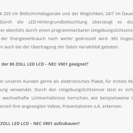
nk 203 cm Bildschirmdiagonale und der Möglichkeit, 24/7 im Dauer
. Durch die LED-Hintergrundbeleuchtung überzeugt es du
ber ebenfalls durch einen programmierbaren Umgebungslichtsenso
 der Energieverbrauch noch weiter gedrosselt wird. Mit insg
n auch bei der Übertragung der Daten Variabilität geboten.
t der 80 ZOLL LED LCD – NEC V801
geeignet?
on unseren Kunden gerne als elektronisches Plakat, für Instore M
erung verwendet. Durch den Umgebungslichtsensor lässt es sic
wechselhafte Lichtverhältnisse herrschen, wie beispielsweise i
rzeit Ihre angezeigten Videos, Präsentationen o.Ä. erkennen.
0 ZOLL LED LCD – NEC V801
aufzubauen?