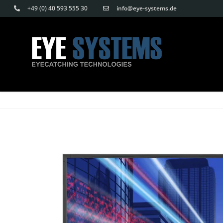
Skip
Skip
+49 (0) 40 593 555 30
info@eye-systems.de
to
links
content