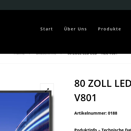
Start
Über Uns
Produkte
Home
Bildschirme
80 ZOLL LED LCD – NEC V801
80 ZOLL LED
V801
Artikelnummer: 0188
Poduktinfo –
Technische Da