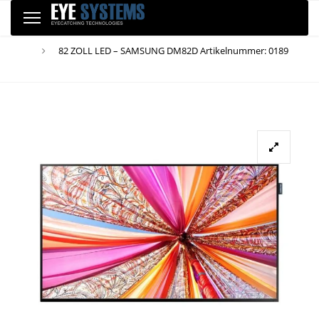
Skip
Skip
Toggle
to
Home
Bildschirme
navigation
links
82 ZOLL LED – SAMSUNG DM82D Artikelnummer: 0189
content