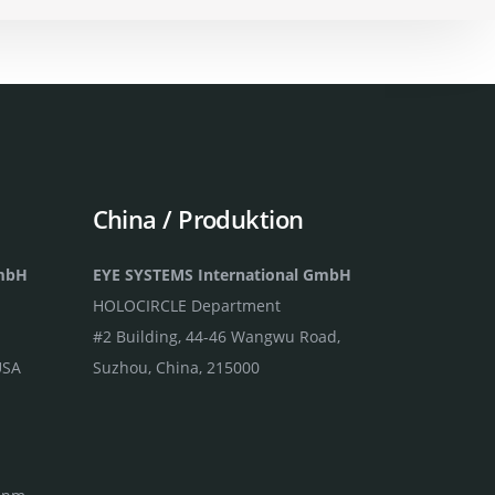
China / Produktion
GmbH
EYE SYSTEMS International GmbH
HOLOCIRCLE Department
#2 Building, 44-46 Wangwu Road,
USA
Suzhou, China, 215000