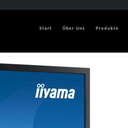
Start
Über Uns
Produkte
ome
Portfolios
19,5 ZOLL LED TFT – IIYAMA PROLITE E2083HSD-