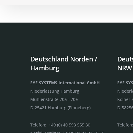
Deutschland Norden /
Deut
Hamburg
NRW
EYE SYSTEMS International GmbH
EYE SY
Niederlassung Hamburg
Nieder
Mühlenstraße 70a - 70e
Kölner 
D-25421 Hamburg (Pinneberg)
D-58256
Telefon: +49 (0) 40 593 555 30
Telefon: