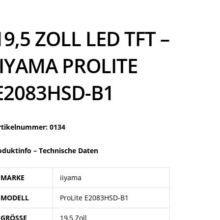
19,5 ZOLL LED TFT –
IIYAMA PROLITE
E2083HSD-B1
rtikelnummer: 0134
oduktinfo –
Technische Daten
MARKE
iiyama
MODELL
ProLite E2083HSD-B1
GRÖSSE
19,5 Zoll