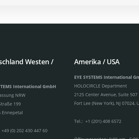
schland Westen /
Amerika / USA
EYE SYSTEMS International 
HOLOCIRCLE Department
STEMS International GmbH
2125 Center Avenue, Suite 507
lassung NRW
Fort Lee (New York), NJ 07024, 
Straße 199
 Ennepetal
Tel.: +1 (201) 408 6572
 +49 (0) 202 430 447 60