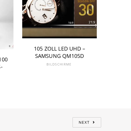
105 ZOLL LED UHD –
SAMSUNG QM105D
100
85 ZOL
BILDSCHIRME
-
NEXT