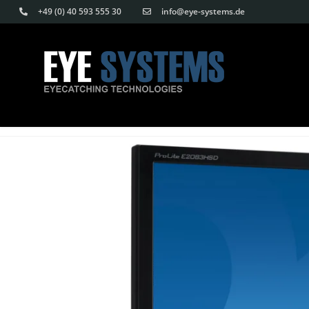
Skip
Skip
+49 (0) 40 593 555 30
info@eye-systems.de
to
links
content
H