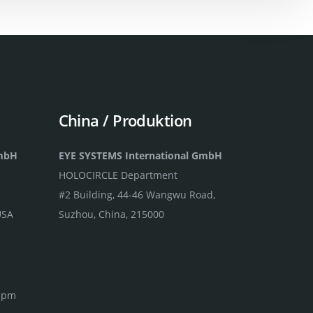
China / Produktion
GmbH
EYE SYSTEMS International GmbH
HOLOCIRCLE Department
#2 Building, 44-46 Wangwu Road,
USA
Suzhou, China, 215000
0 pm