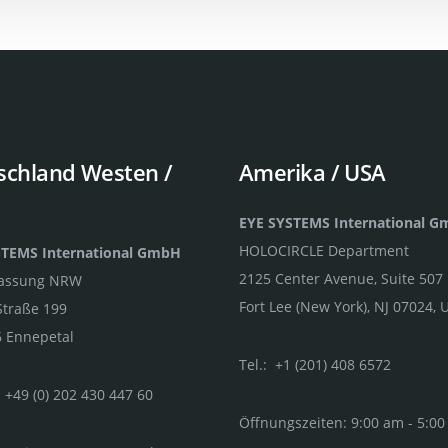
schland Westen /
Amerika / USA
EYE SYSTEMS International 
HOLOCIRCLE Department
STEMS International GmbH
2125 Center Avenue, Suite 507
lassung NRW
Fort Lee (New York), NJ 07024, 
Straße 199
 Ennepetal
Tel.: +1 (201) 408 6572
 +49 (0) 202 430 447 60
Öffnungszeiten: 9:00 am - 5:0