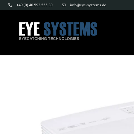
Skip
Skip
+49 (0) 40 593 555 30
info@eye-systems.de
to
links
content