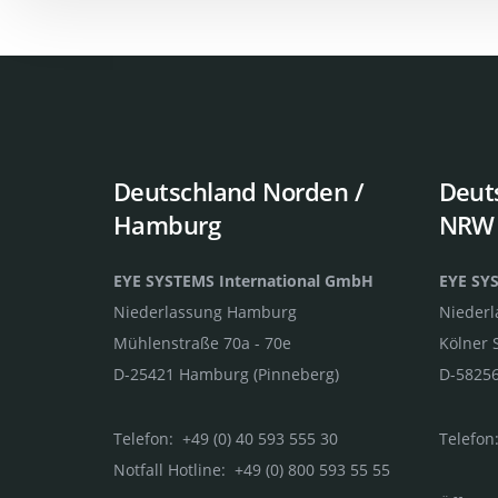
Deutschland Norden /
Deut
Hamburg
NRW
EYE SYSTEMS International GmbH
EYE SY
Niederlassung Hamburg
Nieder
Mühlenstraße 70a - 70e
Kölner 
D-25421 Hamburg (Pinneberg)
D-58256
Telefon: +49 (0) 40 593 555 30
Telefon:
Notfall Hotline: +49 (0) 800 593 55 55