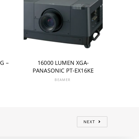
20000 
PT-
G –
16000 LUMEN XGA-
PANASONIC PT-EX16KE
BEAMER
NEXT