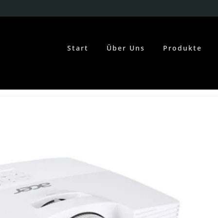
Start
Über Uns
Produkte
Home
Portfolios
3100 LUMEN XGA – ACER S1283HNE