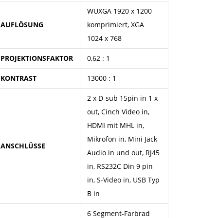
WUXGA 1920 x 1200
AUFLÖSUNG
komprimiert, XGA
1024 x 768
PROJEKTIONSFAKTOR
0,62 : 1
KONTRAST
13000 : 1
2 x D-sub 15pin in 1 x
out, Cinch Video in,
HDMI mit MHL in,
Mikrofon in, Mini Jack
ANSCHLÜSSE
Audio in und out, RJ45
in, RS232C Din 9 pin
in, S-Video in, USB Typ
B in
6 Segment-Farbrad