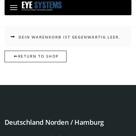
Skip
Skip
Toggle
to
Home
Warenkorb
navigation
links
content
DEIN WARENKORB IST GEGENWÄRTIG LEER.
RETURN TO SHOP
Deutschland Norden / Hamburg